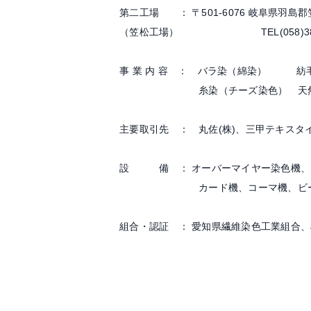
第二工場 ： 〒501-6076 岐阜県羽島郡
（笠松工場） TEL(058)388-5805 
事 業 内 容 ： バラ染（綿染） 紡
糸染（チーズ染色） 天然繊維、化
主要取引先 ： 丸佐(株)、三甲テキスタイ
設 備 ： オーバーマイヤー染色機、
カード機、コーマ機、ビーカー
組合・認証 ： 愛知県繊維染色工業組合、J∞Q