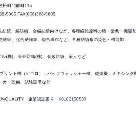
笠松町門前町115
FAX(058)388-5805
毛紡績、綿紡績、合繊紡績向けなど、各種繊維原料の晒・染色・機能
合繊繊維、複合繊維など、各種紡績糸の染色・機能加工
ル(株)、東亜紡織(株)、倉敷紡績、帝人など
プリント機（ビゴロ）、バックウォッシャー機、乾燥機、ミキシング
設備、試験設備など
UALITY 企業認証番号 K0102150589