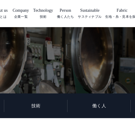
t us
Company
Technology
Person
Sustainable
Fabric
とは
企業一覧
技術
働く人たち
サスティナブル
生地・糸・見本を
技術
働く人