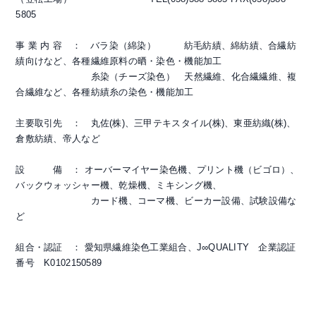
5805
事 業 内 容 ： バラ染（綿染） 紡毛紡績、綿紡績、合繊紡
績向けなど、各種繊維原料の晒・染色・機能加工
糸染（チーズ染色） 天然繊維、化合繊繊維、複
合繊維など、各種紡績糸の染色・機能加工
主要取引先 ： 丸佐(株)、三甲テキスタイル(株)、東亜紡織(株)、
倉敷紡績、帝人など
設 備 ： オーバーマイヤー染色機、プリント機（ビゴロ）、
バックウォッシャー機、乾燥機、ミキシング機、
カード機、コーマ機、ビーカー設備、試験設備な
ど
組合・認証 ： 愛知県繊維染色工業組合、J∞QUALITY 企業認証
番号 K0102150589