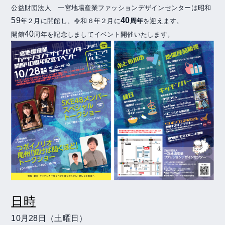
公益財団法人 一宮地場産業ファッションデザインセンターは昭和
59
40
年２月に開館し、令和６年２月に
周年
を迎えます。
40
開館
周年を記念しましてイベント開催いたします。
日時
10
月
28
日（土曜日）