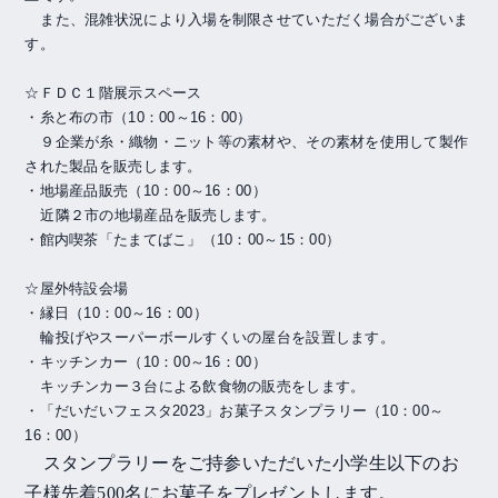
また、混雑状況により入場を制限させていただく場合がございま
す。
☆ＦＤＣ１階展示スペース
・糸と布の市（
10
：
00
～
16
：
00
）
９企業が糸・織物・ニット等の素材や、その素材を使用して製作
された製品を販売します。
・地場産品販売（
10
：
00
～
16
：
00
）
近隣２市の地場産品を販売します。
・館内喫茶「たまてばこ」（
10
：
00
～
15
：
00
）
☆屋外特設会場
・縁日（
10
：
00
～
16
：
00
）
輪投げやスーパーボールすくいの屋台を設置します。
・キッチンカー（
10
：
00
～
16
：
00
）
キッチンカー３台による飲食物の販売をします。
・「だいだいフェスタ
2023
」お菓子スタンプラリー（
10
：
00
～
16
：
00
）
スタンプラリーをご持参いただいた小学生以下のお
子様先着
500
名にお菓子をプレゼントします。