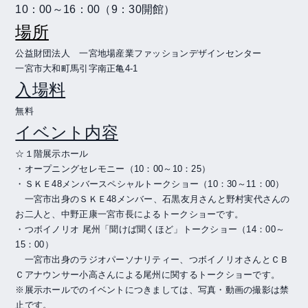
10
：
00
～
16
：
00
（
9
：
30
開館）
場所
公益財団法人 一宮地場産業ファッションデザインセンター
一宮市大和町馬引字南正亀
4-1
入場料
無料
イベント内容
☆１階展示ホール
・オープニングセレモニー（
10
：
00
～
10
：
25
）
・ＳＫＥ
48
メンバースペシャルトークショー（
10
：
30
～
11
：
00
）
一宮市出身のＳＫＥ
48
メンバー、石黒友月さんと野村実代さんの
お二人と、
中野正康一宮市長によるトークショーです。
・つボイノリオ
尾州「聞けば聞くほど」トークショー（
14
：
00
～
15
：
00
）
一宮市出身のラジオパーソナリティー、つボイノリオさんとＣＢ
Ｃアナウンサー小高さんによる
尾州に関するトークショーです。
※展示ホールでのイベントにつきましては、写真・動画の撮影は禁
止です。