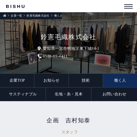
企業一覧
鈴憲毛織株式会社
働く人
鈴憲毛織株式会社
愛知県一宮市明地字東下城84-1
0586-69-4411
企業TOP
お知らせ
技術
働く人
サスティナブル
生地・糸・見本
お問い合わせ
企画 吉村知泰
スタッフ