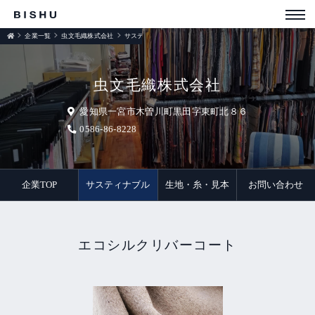
企業一覧
虫文毛織株式会社
サスティナブル
虫文毛織株式会社
愛知県一宮市木曽川町黒田字東町北８６
0586-86-8228
企業TOP
サスティナブル
生地・糸・見本
お問い合わせ
エコシルクリバーコート