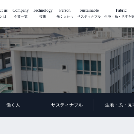
t us
Company
Technology
Person
Sustainable
Fabric
とは
企業一覧
技術
働く人たち
サスティナブル
生地・糸・見本を
働く人
サスティナブル
生地・糸・見