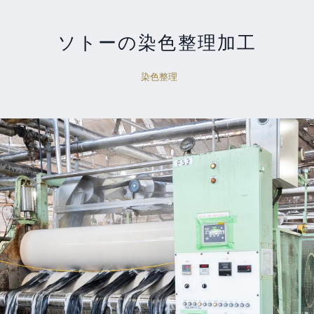
ソトーの染色整理加工
染色整理