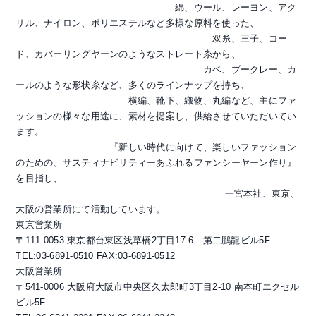
綿、ウール、レーヨン、アク
リル、ナイロン、ポリエステルなど多様な原料を使った、
双糸、三子、コー
ド、カバーリングヤーンのようなストレート糸から、
カベ、ブークレー、カ
ールのような形状糸など、多くのラインナップを持ち、
横編、靴下、織物、丸編など、主にファ
ッションの様々な用途に、素材を提案し、供給させていただいてい
ます。
『新しい時代に向けて、楽しいファッション
のための、サスティナビリティーあふれるファンシーヤーン作り』
を目指し、
一宮本社、東京、
大阪の営業所にて活動しています。
東京営業所
〒111-0053 東京都台東区浅草橋2丁目17-6 第二鵬龍ビル5F
TEL:03-6891-0510 FAX:03-6891-0512
大阪営業所
〒541-0006 大阪府大阪市中央区久太郎町3丁目2-10 南本町エクセル
ビル5F