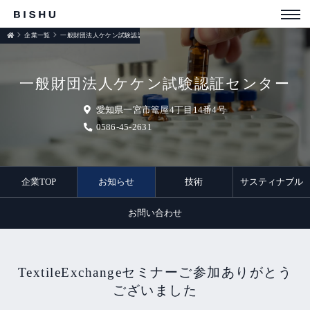
企業一覧
一般財団法人ケケン試験認証センター
お知らせ
一般財団法人ケケン試験認証センター
愛知県一宮市篭屋4丁目14番4号
0586-45-2631
企業TOP
お知らせ
技術
サスティナブル
お問い合わせ
TextileExchangeセミナーご参加ありがとう
ございました