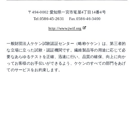
〒494-0002 愛知県一宮市篭屋4丁目14番4号
Tel.0586-45-2631
Fax.0586-46-3400
http://www.jwif.org
一般財団法人ケケン試験認証センター（略称ケケン）は、第三者的
な立場に立った試験・認証機関です。繊維製品等の用途に応じて必
要なあらゆるテストを正確、迅速に行い、品質の確保、向上に向か
ってお客様のお手伝いができるよう、ケケンのすべての部門をあげ
てのサービスをお約束します。