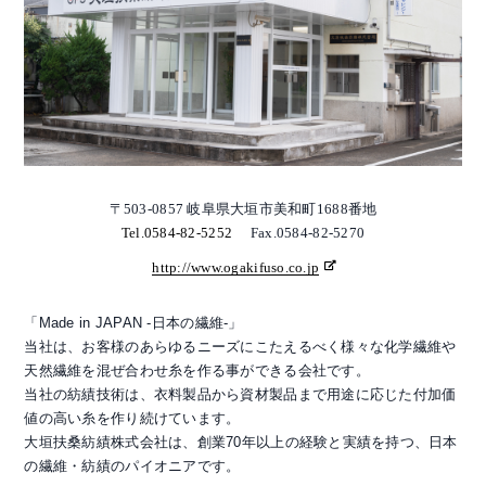
〒503-0857 岐阜県大垣市美和町1688番地
Tel.0584-82-5252
Fax.0584-82-5270
http://www.ogakifuso.co.jp
「Made in JAPAN -日本の繊維-」
当社は、お客様のあらゆるニーズにこたえるべく様々な化学繊維や
天然繊維を混ぜ合わせ糸を作る事ができる会社です。
当社の紡績技術は、衣料製品から資材製品まで用途に応じた付加価
値の高い糸を作り続けています。
大垣扶桑紡績株式会社は、創業70年以上の経験と実績を持つ、日本
の繊維・紡績のパイオニアです。