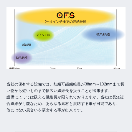
当社の保有する設備では、紡績可能繊維長が38mm～102mmまで長
い物から短いものまで幅広い繊維長を扱うことが出来ます。
設備によっては扱える繊維長が限られておりますが、当社は長短複
合繊維が可能なため、あらゆる素材と混紡する事が可能であり、
他にはない風合いを演出する事が出来ます。