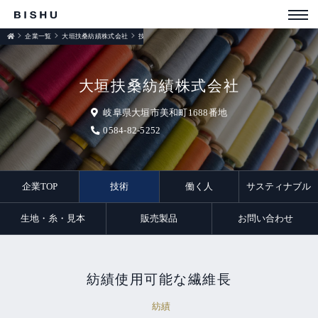
企業一覧
大垣扶桑紡績株式会社
技術
大垣扶桑紡績株式会社
岐阜県大垣市美和町1688番地
0584-82-5252
企業TOP
技術
働く人
サスティナブル
生地・糸・見本
販売製品
お問い合わせ
紡績使用可能な繊維長
紡績