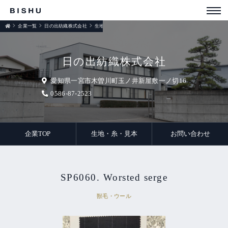
企業一覧
日の出紡織株式会社
生地・糸・見本
日の出紡織株式会社
愛知県一宮市木曽川町玉ノ井新屋敷一ノ切16
0586-87-2523
企業TOP
生地・糸・見本
お問い合わせ
SP6060. Worsted serge
獣毛・ウール