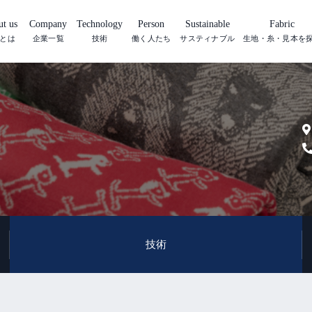
t us
Company
Technology
Person
Sustainable
Fabric
とは
企業一覧
技術
働く人たち
サスティナブル
生地・糸・見本を
技術