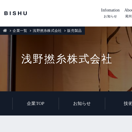
Infomation
Abou
お知らせ
尾州
企業一覧
浅野撚糸株式会社
販売製品
浅野撚糸株式会社
企業TOP
お知らせ
技