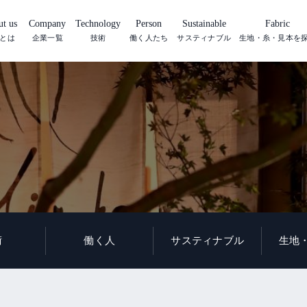
t us
Company
Technology
Person
Sustainable
Fabric
とは
企業一覧
技術
働く人たち
サスティナブル
生地・糸・見本を
術
働く人
サスティナブル
生地