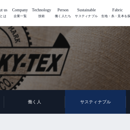
t us
Company
Technology
Person
Sustainable
Fabric
とは
企業一覧
技術
働く人たち
サスティナブル
生地・糸・見本を
働く人
サスティナブル