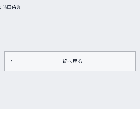
：時田侑典
一覧へ戻る