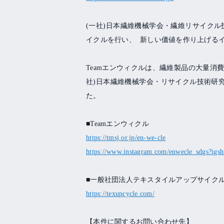
(
一社
)
日本繊維機械学会・繊維リサイクル
イクルを行い、
新しい価値を作り上げる
Team
エンウィクルは、繊維製品の大量消
社
)
日本繊維機械学会・リサイクル技術研
た。
■
Team
エンウィクル
https://tmsj.or.jp/en-we-cle
https://www.instagram.com/enwecle_sdgs?
■一般社団法人テキスタイルアップサイク
https://texupcycle.com/
【本件に関するお問い合わせ先】