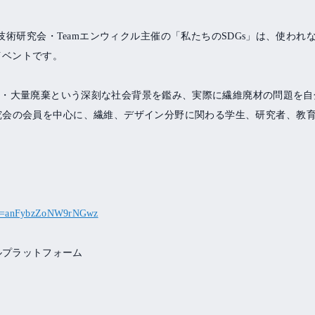
技術研究会・
Team
エンウィクル主催の「私たちの
SDGs
」は、使われ
イベントです。
費・大量廃棄という深刻な社会背景を鑑み、実際に繊維廃材の問題を自
究会の会員を中心に、繊維、デザイン分野に関わる学生、研究者、教
igsh=anFybzZoNW9rNGwz
ルプラットフォーム