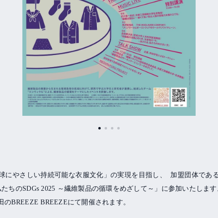
球にやさしい持続可能な衣服文化」の実現を目指し、
加盟団体であ
私たちの
SDGs 2025
～繊維製品の循環をめざして～」に参加いたします
田の
BREEZE BREEZE
にて開催されます。