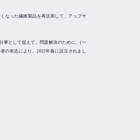
なくなった繊維製品を再活用して、アップサ
分事として捉えて、問題解決のために、
(
一
育者の有志により、
2022
年春に設立されまし