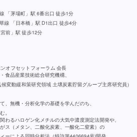
「茅場町」駅 6番出口 徒歩1分
 「日本橋」駅 D1出口 徒歩4分
前」駅 徒歩12分
オフセットフォーラム 会長
産業技術総合研究機構、
和策研究領域 土壌炭素貯留グループ主席研究員）
・分析化学の基礎を学んだのち、
む。
ロゲン化メチルの大気中濃度測定法開発や、
タン、二酸化炭素、一酸化二窒素）の
時分析法（特許第4406694号)開発、