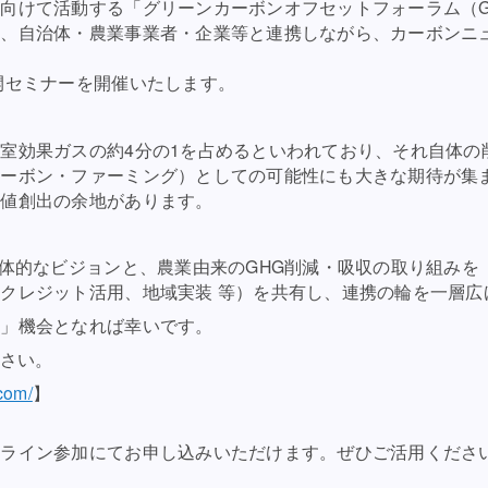
向けて活動する「グリーンカーボンオフセットフォーラム（G
て、自治体・農業事業者・企業等と連携しながら、カーボンニ
開セミナーを開催いたします。
室効果ガスの約4分の1を占めるといわれており、それ自体の
カーボン・ファーミング）としての可能性にも大きな期待が集
価値創出の余地があります。
具体的なビジョンと、農業由来のGHG削減・吸収の取り組み
クレジット活用、地域実装 等）を共有し、連携の輪を一層広
る」機会となれば幸いです。
ださい。
.com/
】
ンライン参加にてお申し込みいただけます。ぜひご活用くださ