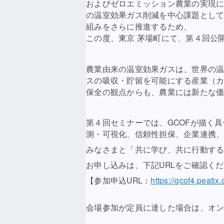
およびゼロエミッション農業の実現に
の温室効果ガス削減を中心課題とし
組みをさらに推進するため、
この度、東京 茅場町にて、第４回公
農業由来の温室効果ガスは、世界の温
スの吸収・貯留を可能にする産業（
保全の観点からも、農業には新たな
第４回セミナーでは、GCOFが描く
測・可視化、信頼性担保、企業連携、
みなさまと「共に学び、共に行動す
お申し込みは、下記URLをご確認く
【参加申込URL：
https://gcof4.peatix
会場参加が定員に達した場合は、オ