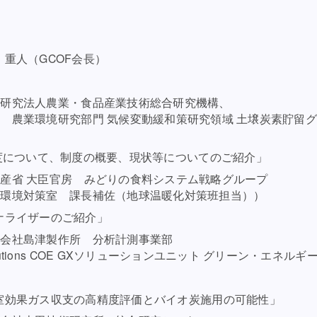
重人（GCOF会長）
農業・食品産業技術総合研究機構、
変動緩和策研究領域 土壌炭素貯留グルー
）
度について、制度の概要、現状等についてのご紹介」
官房 みどりの食料システム戦略グループ
補佐（地球温暖化対策班担当））
ナライザーのご紹介」
津製作所 分析計測事業部
GXソリューションユニット グリーン・エネルギーG
室効果ガス収支の高精度評価とバイオ炭施用の可能性」