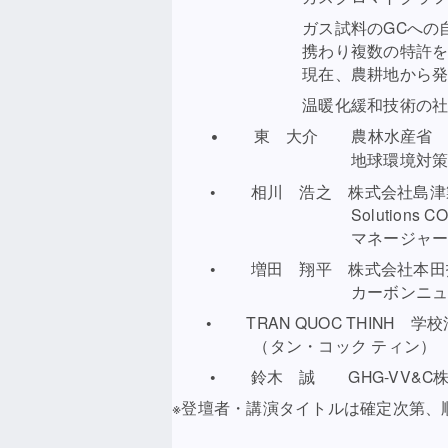
ガス試料のGCへの自動注入装
携わり複数の特許を保
現在、農耕地から発生する温
温暖化緩和技術の社会実装
• 東 大介 農林水産省 大
地球環境対策室 課長補
• 相川 浩之 株式会社島津製
Solutions COE G
マネージャ
• 増田 翔平 株式会社本田技
カーボンニュートラル技
• TRAN QUOC THINH 
（タン・コック ティン）
• 鈴木 誠 GHG-VV&C株
※登壇者・講演タイトルは確定次第、