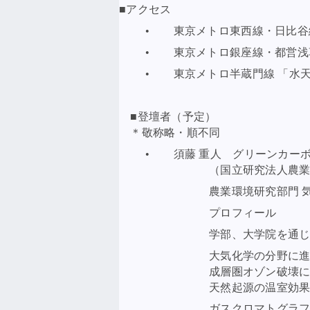
■アクセス
• 東京メトロ東西線・日比谷線 
• 東京メトロ銀座線・都営浅草線
• 東京メトロ半蔵門線 「水天宮
■登壇者（予定）
＊敬称略・順不同
• 須藤 重人 グリーンカーボン
（国立研究法人農業・食品
農業環境研究部門 気候変動緩
プロフィール
学部、大学院を通じて、無機
大気化学の分野に進
成層圏オゾン破壊に関わるハ
天然起源の温室効果がス（メ
ガスクロマトグラフィーによる同