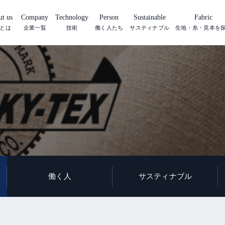
t us
Company
Technology
Person
Sustainable
Fabric
とは
企業一覧
技術
働く人たち
サスティナブル
生地・糸・見本を
働く人
サスティナブル