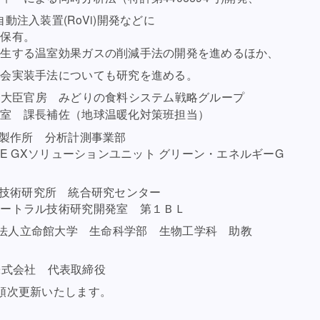
置(RoVi)開発などに
有。
室効果ガスの削減手法の開発を進めるほか、
手法についても研究を進める。
臣官房 みどりの食料システム戦略グループ
佐（地球温暖化対策班担当）
作所 分析計測事業部
Xソリューションユニット グリーン・エネルギーG
ー
術研究所 統合研究センター
術研究開発室 第１ＢＬ
学校法人立命館大学 生命科学部 生物工学科 助教
式会社 代表取締役
順次更新いたします。