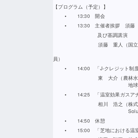
【プログラム（予定）】
• 13:30 開会
• 13:30 主催者挨拶 須藤 
及び基調講演
須藤 重人（国立研究法人
農業環境研究部門 気候
員
• 14:00 「J-クレジット制
東 大介（農林水産省 大臣
地球環境対策室 課長
• 14:25 「温室効果ガスア
相川 浩之（株式会社島
Solutions COE 
• 14:50 休憩
• 15:00 「芝地における温