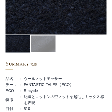
Summary
概要
品名
ウールノットモッサー
テーマ
FANTASTIC TALES【ECO】
ECO
Recycle
紡績とコットンの杢ノットを起毛しミックス感
特徴
を表現
目付
510