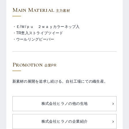
Main Material
主力素材
・Ｅ/Ｗ/ｐｕ ２ｗａｙカラーネップ入
・TR杢入ストライプツイード
・ウールリングビーバー
Promotion
企業PR
新素材の展開を追求し続ける。自社工場にての織生産。
株式会社ヒラノの他の生地
株式会社ヒラノの企業紹介