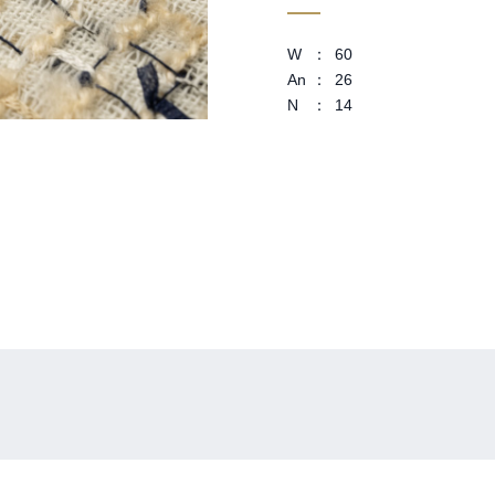
W
60
An
26
N
14