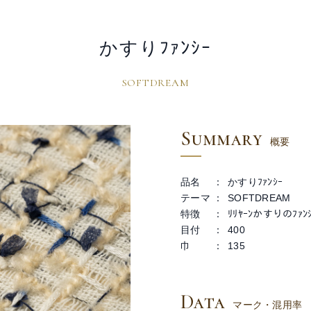
かすりﾌｧﾝｼｰ
SOFTDREAM
Summary
概要
品名
かすりﾌｧﾝｼｰ
テーマ
SOFTDREAM
特徴
ﾘﾘﾔｰﾝかすりのﾌｧﾝｼ
目付
400
巾
135
Data
マーク・混用率